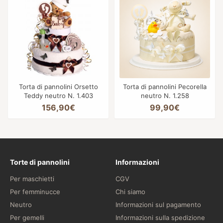
Torta di pannolini Orsetto
Torta di pannolini Pecorella
Teddy neutro N. 1.403
neutro N. 1.258
156,90€
99,90€
Torte di pannolini
Informazioni
Per maschietti
CGV
Per femminucce
Chi siamo
Neutro
Informazioni sul pagamento
Per gemelli
Informazioni sulla spedizione