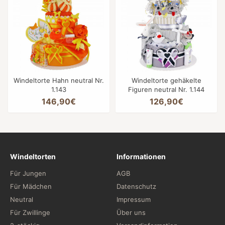
Windeltorte Hahn neutral Nr.
Windeltorte gehäkelte
1.143
Figuren neutral Nr. 1.144
146,90€
126,90€
Windeltorten
Informationen
Für Jungen
AGB
Für Mädchen
Datenschutz
Neutral
Impressum
Für Zwillinge
Über uns