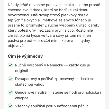
Někdy ještě neznáme pohlaví miminka — nebo prostě
chceme zvolit dárek, který se hodí ke každému
novorozenci. Náš dvoupatrový plenkový dort v
teplých fialových a limetkově zelených tónech je
přesně to: promyšlený, ručně vyrobený uvítací dárek,
který potěší dřív, než zazní první slovo. Roztomilé
chrastítko na tyčce ve tvaru sovy přitom není jen
pastva pro oči — provází miminko prvními týdny
objevování.
Čím je výjimečný
Ručně vyrobený v Německu — každý kus je
originál
Dvoupatrový a pečlivě zpracovaný — dárek se
skutečnou váhou
Genderově neutrální: stejně se hodí pro holčičku i
chlapce
Všechny součásti jsou v každodenní péči o