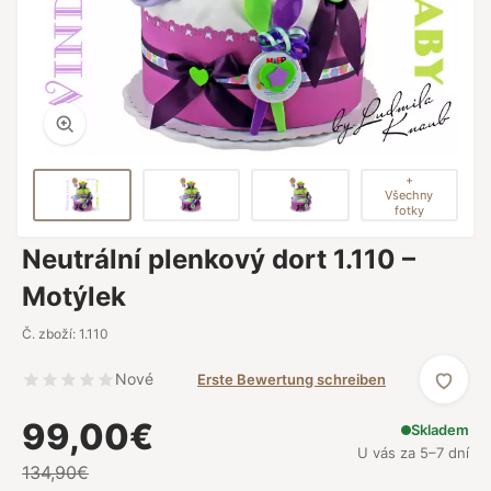
+
Všechny
fotky
Neutrální plenkový dort 1.110 –
Motýlek
Č. zboží: 1.110
Nové
Erste Bewertung schreiben
99,00€
Skladem
U vás za 5–7 dní
134,90€