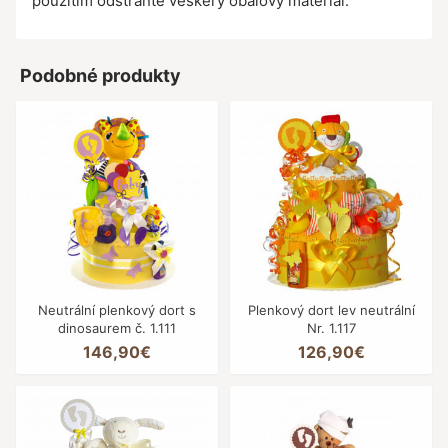
použitím odstraňte veškerý obalový materiál.
Podobné produkty
Neutrální plenkový dort s
Plenkový dort lev neutrální
dinosaurem č. 1.111
Nr. 1.117
146,90€
126,90€