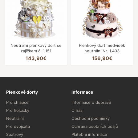
Neutrální plenkový dort se
Plenkový dort medvídek
zajíčkem č. 1.151
neutrální Nr. 1.403
143,90€
156,90€
Plenkové dorty
Informace
Pro chlapce
Informace o dopravě
Pro holčičky
O nás
Neutrální
Obchodní podmínky
Pro dvojčata
Ochrana osobních údajů
2patrový
Platební informace