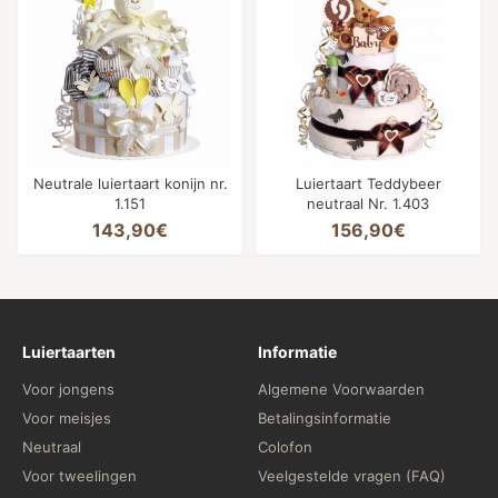
Neutrale luiertaart konijn nr.
Luiertaart Teddybeer
1.151
neutraal Nr. 1.403
143,90€
156,90€
Luiertaarten
Informatie
Voor jongens
Algemene Voorwaarden
Voor meisjes
Betalingsinformatie
Neutraal
Colofon
Voor tweelingen
Veelgestelde vragen (FAQ)