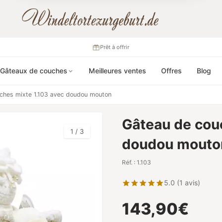
Prêt à offrir
Gâteaux de couches
Meilleures ventes
Offres
Blog
ches mixte 1.103 avec doudou mouton
Gâteau de cou
1 / 3
doudou mouto
Réf. : 1.103
5.0 (1 avis)
143,90€