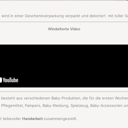
 wird in einer Geschenkverpackung verpackt und dekoriert mit toller Sc
Windeltorte Video
te besteht aus verschiedenen Baby-Produkten, die für die ersten Woche
e Pflegemittel, Pampers, Baby-Kleidung, Spielzeug, Baby-Accessorien un
t
liebevoller
Handarbeit
zusammengestellt.