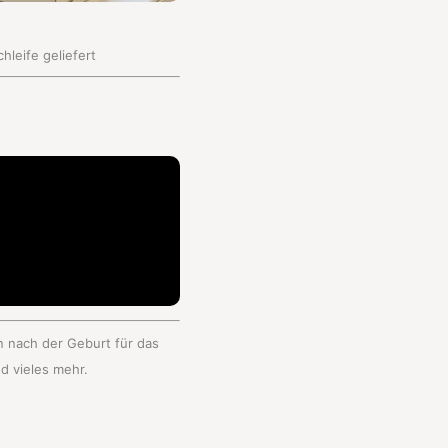
hleife geliefert
n nach der Geburt für das
d vieles mehr.