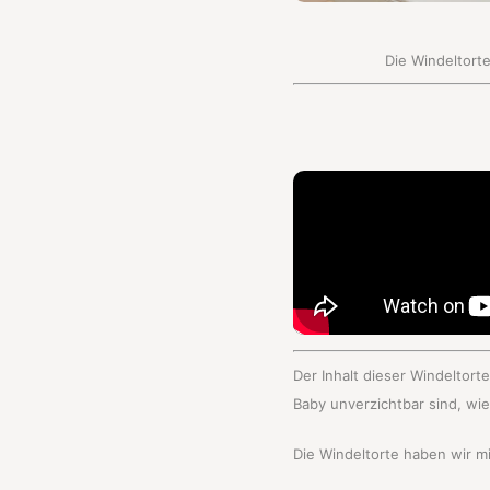
Die Windeltorte
Der Inhalt dieser Windeltor
Baby unverzichtbar sind, wi
Die Windeltorte haben wir mi