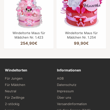
Windeltorte Maus für
Windeltorte Maus für
Mädchen Nr. 1.423
Mädchen Nr. 1.254
254,90€
99,90€
Windeltorten
Informationen
Für Jungen
AGB
Für Mädchen
Datenschutz
Neutral
Impressum
Für Zwillinge
Über uns
2-stöckig
Versandinformation