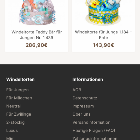
Windeltorte Teddy Bär für
Windeltorte für Jungs 1.184 –
Jungen Nr. 1.439
Ente
286,90€
143,90€
Windeltorten
Informationen
Für Jungen
AGB
Für Mädchen
Datenschutz
Neutral
Impressum
Für Zwillinge
Über uns
2-stöckig
Versandinformation
Luxus
Häufige Fragen (FAQ)
Mini
Zahlungsinformationen