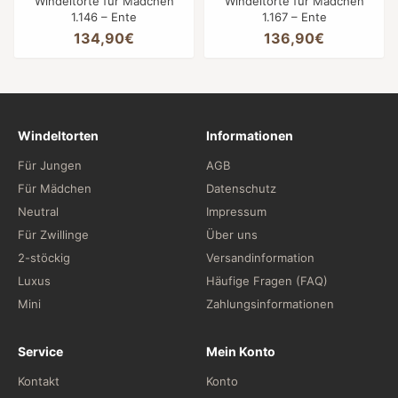
Windeltorte für Mädchen
Windeltorte für Mädchen
1.146 – Ente
1.167 – Ente
134,90€
136,90€
Windeltorten
Informationen
Für Jungen
AGB
Für Mädchen
Datenschutz
Neutral
Impressum
Für Zwillinge
Über uns
2-stöckig
Versandinformation
Luxus
Häufige Fragen (FAQ)
Mini
Zahlungsinformationen
Service
Mein Konto
Kontakt
Konto