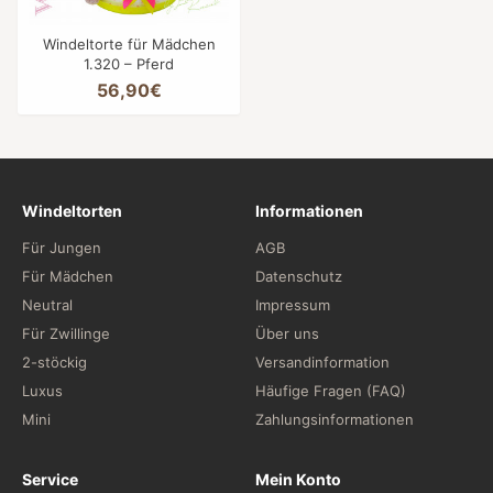
Windeltorte für Mädchen
1.320 – Pferd
56,90€
Windeltorten
Informationen
Für Jungen
AGB
Für Mädchen
Datenschutz
Neutral
Impressum
Für Zwillinge
Über uns
2-stöckig
Versandinformation
Luxus
Häufige Fragen (FAQ)
Mini
Zahlungsinformationen
Service
Mein Konto